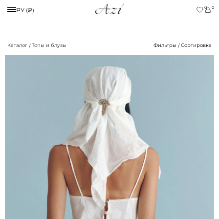
0
0
РУ (₽)
Каталог
Топы и блузы
Фильтры
Сортировка