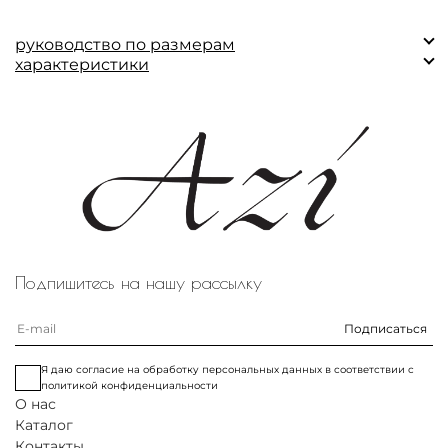
руководство по размерам
характеристики
Замеры (см)
XS
S
M
L
Состав:
Обхват по
Основная ткань: 100% дикий шелк
76
84
86
88
груди
Подкладка: 100% шелк.
Обхват по
66
70
75
78
талии
Длина
46,4
46,8
47,2
47,6
изделия
Подпишитесь на нашу рассылку
Подписаться
Я даю согласие на обработку персональных данных в соответствии с
политикой конфиденциальности
О нас
Каталог
Контакты