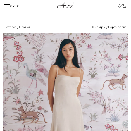
0
0
РУ (₽)
Каталог
Платья
Фильтры
Сортировка