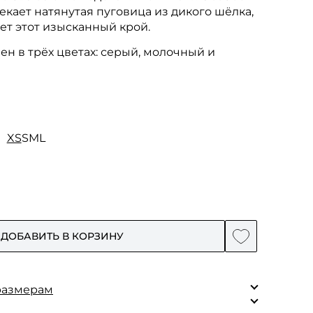
кает натянутая пуговица из дикого шёлка,
ет этот изысканный крой.
ен в трёх цветах: серый, молочный и
XS
S
M
L
ДОБАВИТЬ В КОРЗИНУ
размерам
XS
S
M
L