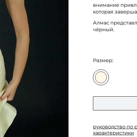
внимание привле
которая заверша
Алмас представл
чёрный.
Размер:
руководство по 
характеристики
Замеры (см)