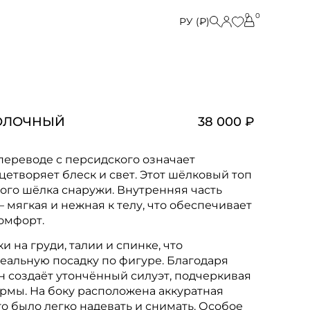
0
0
РУ (₽)
МОЛОЧНЫЙ
38 000 ₽
 переводе с персидского означает
цетворяет блеск и свет. Этот шёлковый топ
ого шёлка снаружи. Внутренняя часть
 мягкая и нежная к телу, что обеспечивает
омфорт.
и на груди, талии и спинке, что
еальную посадку по фигуре. Благодаря
н создаёт утончённый силуэт, подчеркивая
мы. На боку расположена аккуратная
о было легко надевать и снимать. Особое