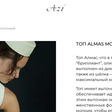
молочный
ТОП ALMAS 
Топ Алмас, что в
“бриллиант”, оли
выполнен из дик
также из шёлка —
максимальный к
Топ имеет выточк
обеспечивает ид
этим выточкам о
женственные фор
молния, чтобы ег