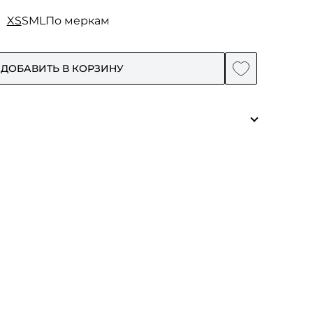
XS
S
M
L
По меркам
ДОБАВИТЬ В КОРЗИНУ
афта.