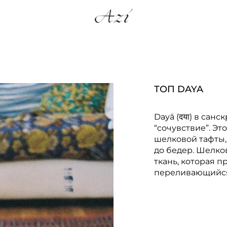
ТОП DAYA
Dayā (दया) в санс
“сочувствие”. Эт
шелковой тафты,
до бедер. Шелков
ткань, которая 
переливающийся