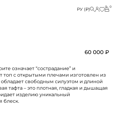
0
0
РУ (₽)
60 000 ₽
крите означает “сострадание” и
от топ с открытыми плечами изготовлен из
 обладает свободным силуэтом и длиной
ая тафта – это плотная, гладкая и дышащая
придает изделию уникальный
 блеск.