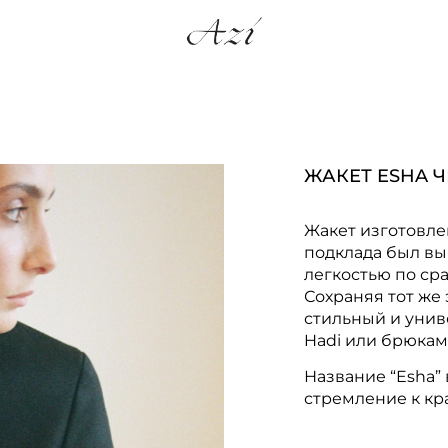
ЖАКЕТ ESHA 
Жакет изготовлен
подклада был вы
легкостью по ср
Сохраняя тот же
стильный и унив
Hadi или брюками
Название “Esha” 
стремление к кр