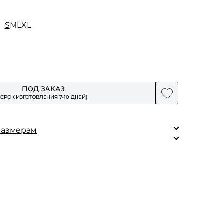
S
M
L
XL
ПОД ЗАКАЗ
(СРОК ИЗГОТОВЛЕНИЯ 7-10 ДНЕЙ)
размерам
S
M
L
88
91
93
 100% шерсть
хлопок.
84
86
92
ам
90
93
93
60
60
60,5