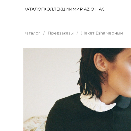
КАТАЛОГ
КОЛЛЕКЦИИ
МИР AZI
О НАС
Каталог
Предзаказы
Жакет Esha черный