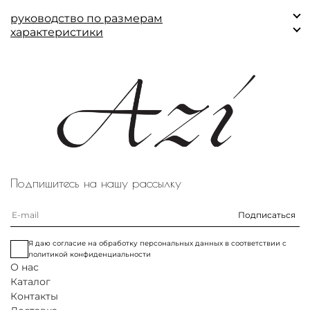
руководство по размерам
характеристики
Замеры (см)
XS
S
M
L
Состав:
Основная ткань: 100% шелк
Обхват по
81
84
93
96
Подкладка: 100% вискоза.
груди
Обхват по
77
80
84
89
талии
Длина изделия
58
59
61
61
Размер на модели: XS
Подпишитесь на нашу рассылку
Параметры модели (см): 173 / 83 / 59 / 88
Подписаться
Я даю согласие на обработку персональных данных в соответствии с
политикой конфиденциальности
О нас
Каталог
Контакты