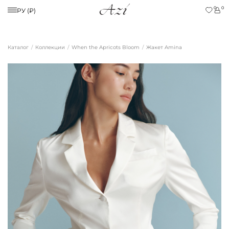
0
0
РУ (₽)
Каталог
Коллекции
When the Apricots Bloom
Жакет Amina