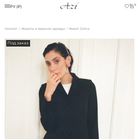
0
0
РУ (₽)
Каталог
Жакеты и верхняя одежда
Жакет Zahra
Под заказ