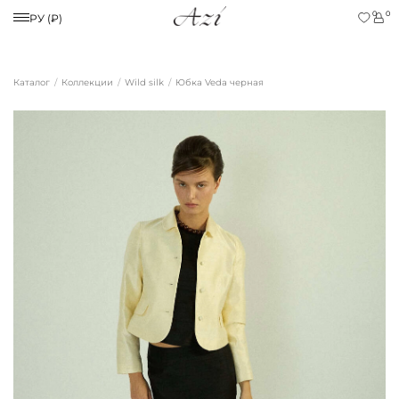
0
0
РУ (₽)
Каталог
Коллекции
Wild silk
Юбка Veda черная