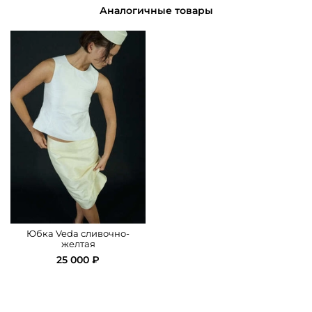
Обхват по поясу
70
74
76
82
Подкладка: 100% вискоза.
Аналогичные товары
Обхват по
86
90
94
98
бедрам
Длина изделия
60
60,5
61
62
Юбка Veda сливочно-
желтая
25 000 ₽