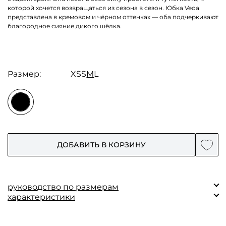
которой хочется возвращаться из сезона в сезон. Юбка Veda
представлена в кремовом и чёрном оттенках — оба подчеркивают
благородное сияние дикого шёлка.
Размер:
XS
S
M
L
ДОБАВИТЬ В КОРЗИНУ
руководство по размерам
характеристики
Замеры (cм)
XS
S
M
L
Состав:
Основная ткань: 100% шелк