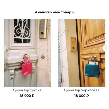
Длина
20
Основная ткань: 100% вискоза.
Аналогичные товары
Ширина
7
Высота (без ручек)
15
Сумка Inji фуксия
Сумка Inji бирюзовая
18 000 ₽
18 000 ₽