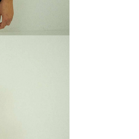
Обхват по
бедрам
Длина изделия