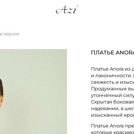
a черное
ПЛАТЬЕ ANOR
Платье Anora из
и лаконичности.
свежесть и изыс
Продуманные выт
утончённый силу
Скрытая боковая
надевании, а ше
изысканный кро
Платье Anora пр
которые красиво