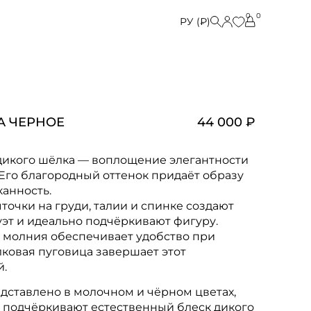
0
0
РУ (₽)
A ЧЕРНОЕ
44 000 ₽
 дикого шёлка — воплощение элегантности
 Его благородный оттенок придаёт образу
канность.
очки на груди, талии и спинке создают
эт и идеально подчёркивают фигуру.
 молния обеспечивает удобство при
лковая пуговица завершает этот
й.
едставлено в молочном и чёрном цветах,
 подчёркивают естественный блеск дикого