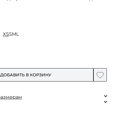
XS
S
M
L
ДОБАВИТЬ В КОРЗИНУ
размерам
XS
S
M
L
76
82
86
88
 100% дикий шелк
вискоза.
66
70
75
78