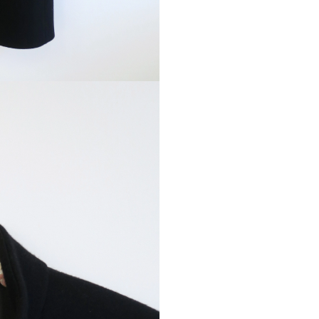
Обхват по талии
Обхват по бедр
Длина рукава
Длина изделия