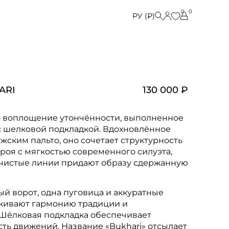
0
0
РУ (₽)
ARI
130 000 ₽
— воплощение утончённости, выполненное
с шелковой подкладкой. Вдохновлённое
жским пальто, оно сочетает структурность
роя с мягкостью современного силуэта,
 чистые линии придают образу сдержанную
 ворот, одна пуговица и аккуратные
кивают гармонию традиции и
Шёлковая подкладка обеспечивает
сть движений. Название «Bukhari» отсылает