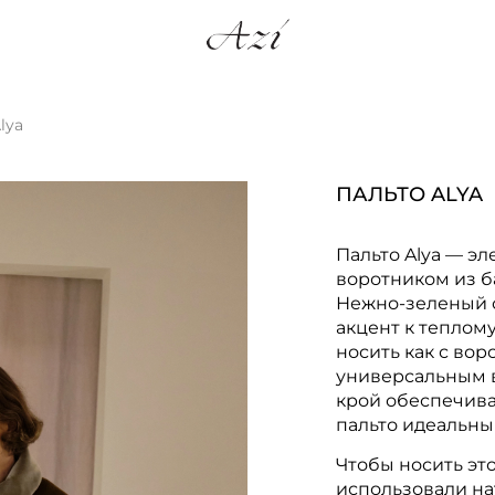
lya
ПАЛЬТО ALYA
Пальто Alya — э
воротником из б
Нежно-зеленый 
акцент к теплом
носить как с воро
универсальным 
крой обеспечива
пальто идеальны
Чтобы носить эт
использовали на