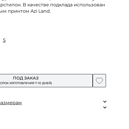
рстипон. В качестве подклада использован
м принтом Azi Land.
S
ПОД ЗАКАЗ
(СРОК ИЗГОТОВЛЕНИЯ 7-10 ДНЕЙ)
размерам
Единый
 100% шерсть
116
шелк.