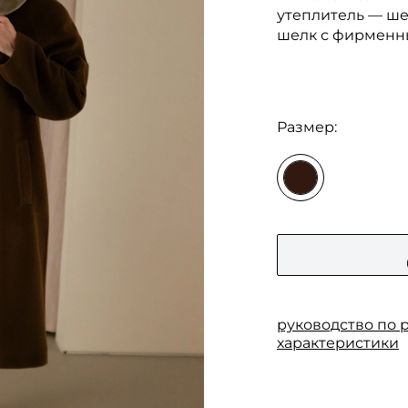
утеплитель — ше
шелк с фирменны
Размер:
руководство по 
характеристики
Замеры (cм)
Состав:
Основная ткань:
Обхват по груди
Подкладка: 100% 