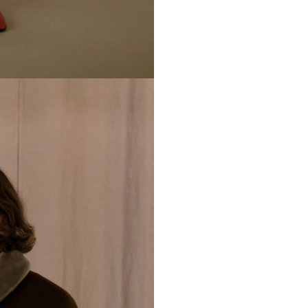
Обхват по талии
Обхват по низу
Длина рукава
Длина изделия