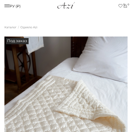
0
0
РУ (₽)
Каталог
Одеяло Azi
Под заказ