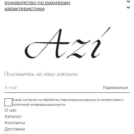
руководство по размерам
характеристики
Замеры (см)
S
M
L
Состав: 100% хлопок.
Обхват по поясу
68-84
71-87
74-90
Обхват по
107
112
117
бедрам
Длина изделия
87
89
91
Высота посадки
спереди (от
30
30
31
Подпишитесь на нашу рассылку
пахового шва до
верха талии)
Подписаться
Размер на модели: M
Параметры модели (см): 171 / 89 / 65 / 88
Я даю согласие на обработку персональных данных в соответствии с
политикой конфиденциальности
О нас
Каталог
Контакты
Доставка